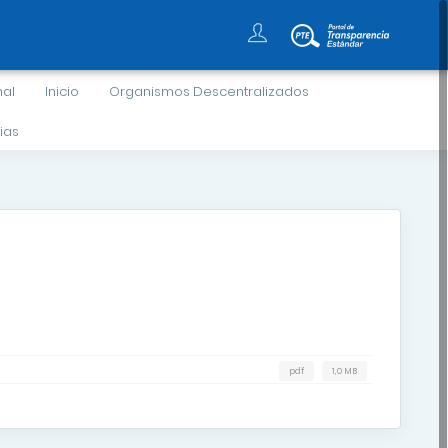
nal
Inicio
Organismos Descentralizados
ias
pdf
1,0 MB