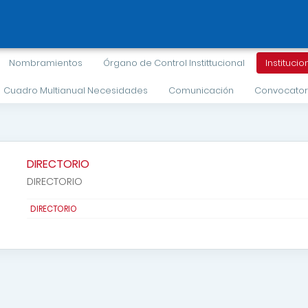
Nombramientos
Órgano de Control Instittucional
Institucio
Cuadro Multianual Necesidades
Comunicación
Convocator
DIRECTORIO
DIRECTORIO
DIRECTORIO