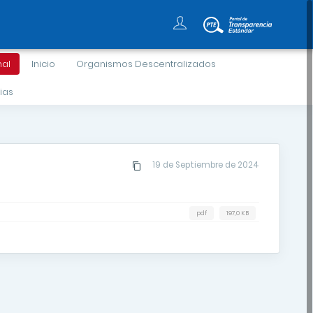
nal
Inicio
Organismos Descentralizados
ias
19 de Septiembre de 2024
pdf
197,0 KB