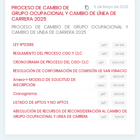
PROCESO DE CAMBIO DE
5 de Mayo de 2025
GRUPO OCUPACIONAL Y CAMBIO DE LÍNEA DE
CARRERA 2025
PROCESO DE CAMBIO DE GRUPO OCUPACIONAL Y
CAMBIO DE LÍNEA DE CARRERA 2025
LEY N°32185
pdf
19,1 MB
REGLAMENTO DEL PROCESO CGO Y CLC
pdf
5,8 MB
CRONOGRAMA DE PROCESO DEL CGO-CLC
pdf
430,3 KB
RESOLUCIÓN DE CONFORMACIÓN DE COMISIÓN UE SAN IGNACIO
pdf
223,6 KB
Anexo-1-MODELO DE SOLICITUD DE
INSCRIPCIÓN
docx
531,5 KB
Cronograma
pdf
421,2 KB
LISTADO DE APTOS Y NO APTOS
pdf
121,2 KB
ABSOLUCIÓN DE RECURSOS DE RECONSIDERACIÓN AL CAMBIO DE
GRUPO OCUPACIONAL Y LINEA DE CARRERA
pdf
70,6 KB