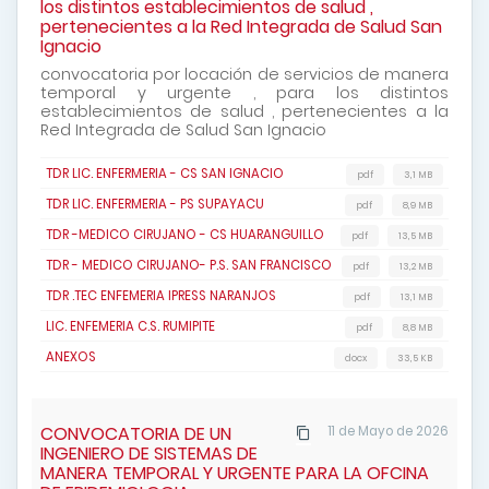
los distintos establecimientos de salud ,
pertenecientes a la Red Integrada de Salud San
Ignacio
convocatoria por locación de servicios de manera
temporal y urgente , para los distintos
establecimientos de salud , pertenecientes a la
Red Integrada de Salud San Ignacio
TDR LIC. ENFERMERIA - CS SAN IGNACIO
pdf
3,1 MB
TDR LIC. ENFERMERIA - PS SUPAYACU
pdf
8,9 MB
TDR -MEDICO CIRUJANO - CS HUARANGUILLO
pdf
13,5 MB
TDR - MEDICO CIRUJANO- P.S. SAN FRANCISCO
pdf
13,2 MB
TDR .TEC ENFEMERIA IPRESS NARANJOS
pdf
13,1 MB
LIC. ENFEMERIA C.S. RUMIPITE
pdf
8,8 MB
ANEXOS
docx
33,5 KB
CONVOCATORIA DE UN
11 de Mayo de 2026
INGENIERO DE SISTEMAS DE
MANERA TEMPORAL Y URGENTE PARA LA OFCINA