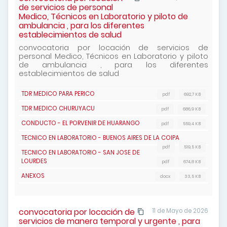
de servicios de personal
Medico, Técnicos en Laboratorio y piloto de
ambulancia , para los diferentes
establecimientos de salud
convocatoria por locación de servicios de
personal Medico, Técnicos en Laboratorio y piloto
de ambulancia , para los diferentes
establecimientos de salud
TDR MEDICO PARA PERICO
pdf
692,7 KB
TDR MEDICO CHURUYACU
pdf
686,9 KB
CONDUCTO - EL PORVENIR DE HUARANGO
pdf
559,4 KB
TECNICO EN LABORATORIO - BUENOS AIRES DE LA COIPA
pdf
519,5 KB
TECNICO EN LABORATORIO - SAN JOSE DE
LOURDES
pdf
674,8 KB
ANEXOS
docx
33,5 KB
convocatoria por locación de
11 de Mayo de 2026
servicios de manera temporal y urgente , para