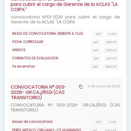
para cubrir el cargo de Gerente de la ACLAS "LA
COIPA”
convocatoria N°01-2026 para cubrir el cargo de
Gerente de la ACLAS "LA COIPA
BASES DE CONVOCATORIA GERENTE A CLAS
pdf
2,1 MB
FICHA CURRICULAR
pdf
166,8 KB
ANEXOS
pdf
275,0 KB
FORMATOS DE EVALUACION
pdf
291,7 KB
Fe de erratas
pdf
506,9 KB
CONVOCATORIA N° 003-
5 de Junio de 2026
2026- GR.CAJ/RSSI (CAS
TRANSITORIO)
CONVOCATORIA N° 003-2026- GR.CAJ/RSSI (CAS
TRANSITORIO)
bases de convocatoria
pdf
1,2 MB
PERFIL MEDICO CIRUJANO -CS HUARANGO
pdf
331,3 KB