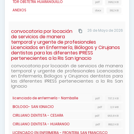
TDR OBSTETRA HUARANGUILLO
pdf
395,2 KB
ANEXOS
docx
38,2 KB
convocatoria por locación
26 de Mayo de 2026
de servicios de manera
temporal y urgente de profesionales
Licenciados en Enfermería, Biólogos y Cirujanos
dentistas para las diferentes IPRESS
pertenecientes a la Ris San Ignacio
convocatoria por locación de servicios de manera
temporal y urgente de profesionales Licenciados
en Enfermería, Biólogos y Cirujanos dentistas para
las diferentes IPRESS pertenecientes a la Ris San
Ignacio
licenciado de enfermería - Namballe
pdf
737,3 KB
BIOLOGO- SAN IGNACIO
pdf
2,3 MB
CIRUJANO DENTISTA - CESARA
pdf
953,8 KB
CIRUJANO DENTISTA - HUARANGO
pdf
892,0 KB
LICENCIADO EN ENFERMERIA - FRONTERA SAN FRANCISCO