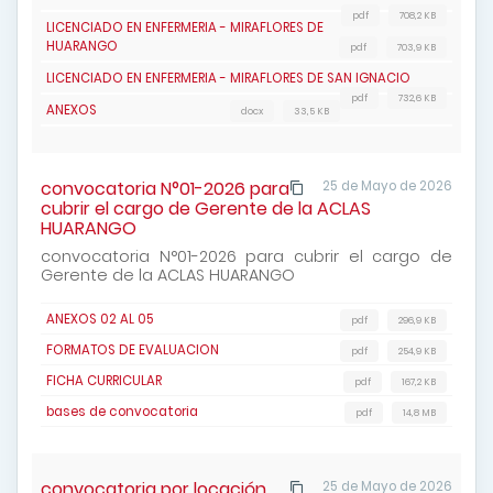
pdf
708,2 KB
LICENCIADO EN ENFERMERIA - MIRAFLORES DE
HUARANGO
pdf
703,9 KB
LICENCIADO EN ENFERMERIA - MIRAFLORES DE SAN IGNACIO
pdf
732,6 KB
ANEXOS
docx
33,5 KB
convocatoria N°01-2026 para
25 de Mayo de 2026
cubrir el cargo de Gerente de la ACLAS
HUARANGO
convocatoria N°01-2026 para cubrir el cargo de
Gerente de la ACLAS HUARANGO
ANEXOS 02 AL 05
pdf
296,9 KB
FORMATOS DE EVALUACION
pdf
254,9 KB
FICHA CURRICULAR
pdf
167,2 KB
bases de convocatoria
pdf
14,8 MB
convocatoria por locación
25 de Mayo de 2026