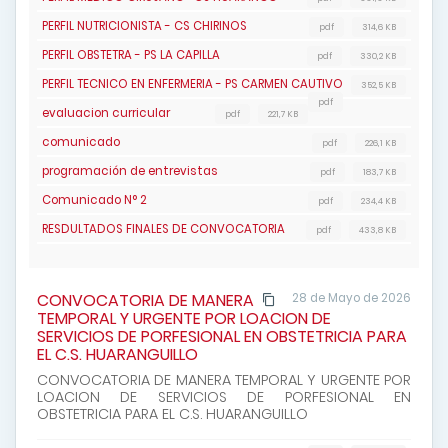
PERFIL NUTRICIONISTA - CS CHIRINOS
pdf
314,6 KB
PERFIL OBSTETRA - PS LA CAPILLA
pdf
330,2 KB
PERFIL TECNICO EN ENFERMERIA - PS CARMEN CAUTIVO
352,5 KB
pdf
evaluacion curricular
pdf
221,7 KB
comunicado
pdf
226,1 KB
programación de entrevistas
pdf
183,7 KB
Comunicado N° 2
pdf
234,4 KB
RESDULTADOS FINALES DE CONVOCATORIA
pdf
433,8 KB
CONVOCATORIA DE MANERA
28 de Mayo de 2026
TEMPORAL Y URGENTE POR LOACION DE
SERVICIOS DE PORFESIONAL EN OBSTETRICIA PARA
EL C.S. HUARANGUILLO
CONVOCATORIA DE MANERA TEMPORAL Y URGENTE POR
LOACION DE SERVICIOS DE PORFESIONAL EN
OBSTETRICIA PARA EL C.S. HUARANGUILLO