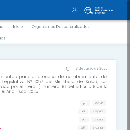
nal
Inicio
Organismos Descentralizados
ias
18 de Junio de 2025
eamientos para el proceso de nombramiento del
egislativo N° 1057 del Ministerio de Salud, sus
o por el literal r), numeral 8.1 del artículo 8 de la
 el Año Fiscal 2025
pdf
8,0 MB
pdf
458,0 KB
pdf
215,2 KB
5
pdf
379,3 KB