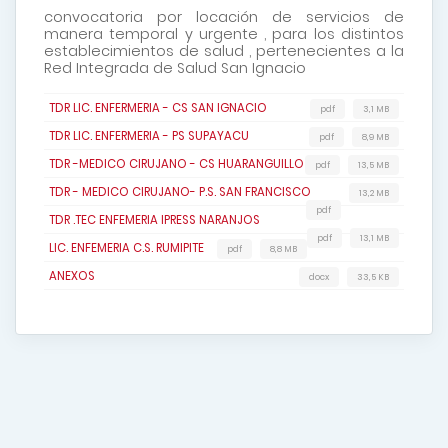
convocatoria por locación de servicios de
manera temporal y urgente , para los distintos
establecimientos de salud , pertenecientes a la
Red Integrada de Salud San Ignacio
TDR LIC. ENFERMERIA - CS SAN IGNACIO
pdf
3,1 MB
TDR LIC. ENFERMERIA - PS SUPAYACU
pdf
8,9 MB
TDR -MEDICO CIRUJANO - CS HUARANGUILLO
pdf
13,5 MB
TDR - MEDICO CIRUJANO- P.S. SAN FRANCISCO
13,2 MB
pdf
TDR .TEC ENFEMERIA IPRESS NARANJOS
pdf
13,1 MB
LIC. ENFEMERIA C.S. RUMIPITE
pdf
8,8 MB
ANEXOS
docx
33,5 KB