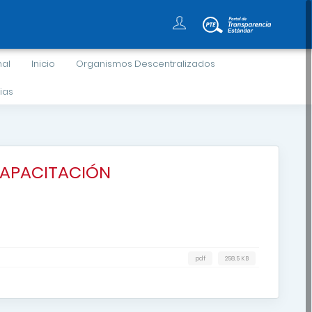
nal
Inicio
Organismos Descentralizados
ias
CAPACITACIÓN
pdf
258,5 KB