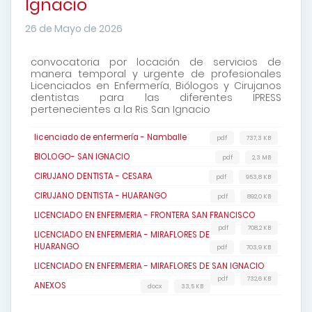
Ignacio
26 de Mayo de 2026
convocatoria por locación de servicios de
manera temporal y urgente de profesionales
Licenciados en Enfermería, Biólogos y Cirujanos
dentistas para las diferentes IPRESS
pertenecientes a la Ris San Ignacio
licenciado de enfermería - Namballe
pdf
737,3 KB
BIOLOGO- SAN IGNACIO
pdf
2,3 MB
CIRUJANO DENTISTA - CESARA
pdf
953,8 KB
CIRUJANO DENTISTA - HUARANGO
pdf
892,0 KB
LICENCIADO EN ENFERMERIA - FRONTERA SAN FRANCISCO
pdf
708,2 KB
LICENCIADO EN ENFERMERIA - MIRAFLORES DE
HUARANGO
pdf
703,9 KB
LICENCIADO EN ENFERMERIA - MIRAFLORES DE SAN IGNACIO
pdf
732,6 KB
ANEXOS
docx
33,5 KB