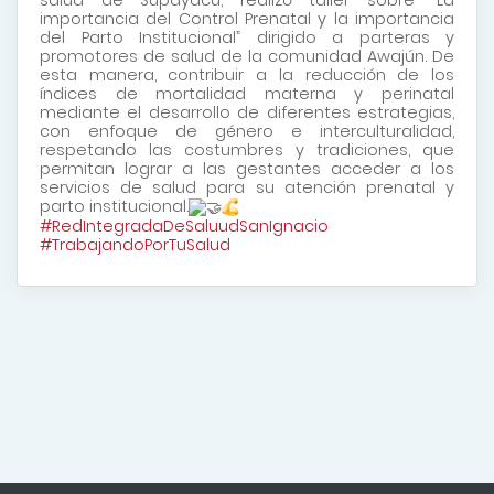
salud de Supayacu, realizó taller sobre “La
importancia del Control Prenatal y la importancia
del Parto Institucional” dirigido a parteras y
promotores de salud de la comunidad Awajún. De
esta manera, contribuir a la reducción de los
índices de mortalidad materna y perinatal
mediante el desarrollo de diferentes estrategias,
con enfoque de género e interculturalidad,
respetando las costumbres y tradiciones, que
permitan lograr a las gestantes acceder a los
servicios de salud para su atención prenatal y
parto institucional.
#RedIntegradaDeSaluudSanIgnacio
#TrabajandoPorTuSalud